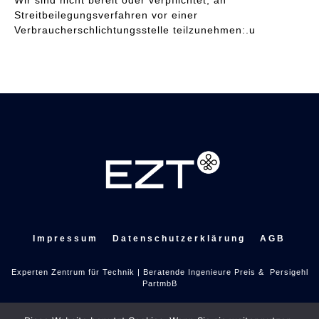
Wir sind nicht bereit oder verpflichtet, an
Streitbeilegungsverfahren vor einer
Verbraucherschlichtungsstelle teilzunehmen:.u
Impressum
Datenschutzerklärung
AGB
Experten Zentrum für Technik | Beratende Ingenieure Preis & Persigehl
PartmbB
Breitensteinstr. 68 | 83071 Stephanskirchen | +49-40-5379 9828-0